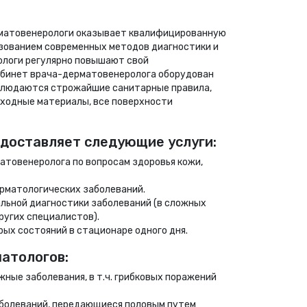
рматовенерологи оказывает квалифицированную
зованием современных методов диагностики и
ологи регулярно повышают свой
абинет врача-дерматовенеролога оборудован
блюдаются строжайшие санитарные правила,
ходные материалы, все поверхности
доставляет следующие услуги:
атовенеролога по вопросам здоровья кожи,
ерматологических заболеваний.
ьной диагностики заболеваний (в сложных
ругих специалистов).
ых состояний в стационаре одного дня.
атологов:
жные заболевания, в т.ч. грибковых поражений
аболеваний, передающиеся половым путем