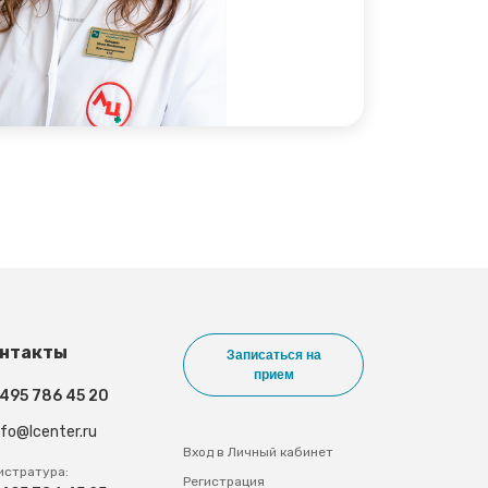
нтакты
Записаться на
прием
 495 786 45 20
nfo@lcenter.ru
Вход в Личный кабинет
истратура:
Регистрация