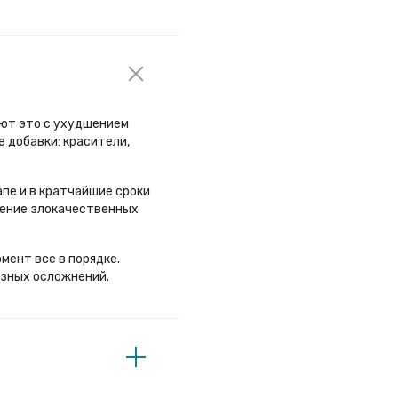
ают это с ухудшением
 добавки: красители,
пе и в кратчайшие сроки
вление злокачественных
мент все в порядке.
езных осложнений.