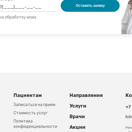
 на обработку моих
Footer third
Пациентам
Направления
Ко
Записаться на прием
Услуги
+7
Стоимость услуг
Врачи
lci
Политика
конфиденциальности
Акции
Рег