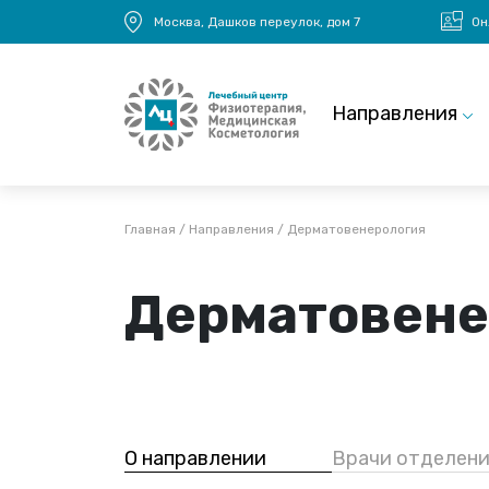
Перейти к основному содержанию
Москва, Дашков переулок, дом 7
Он
Main navigation
Направления
Строка навигации
Главная
Направления
Дерматовенерология
Дерматовене
О направлении
Врачи отделени