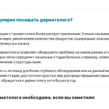
улярно посещать дерматолога?
годом становятся все более распространенными. Ученые связыв
в мире, увеличением количества продуктов, содержащих опасные
и вкуса и запаха.
ерматолога позволяет обнаружить проблему на самом раннем эта
рач легко определит начальные стадии болезни, к примеру, поя
менение структуры кожи.
сть ли повод для более глубокого обследования или на данный мо
нней стадии, достаточно простых мер для предотвращения серь
обращаться к дерматологу хотя бы раз в год.
матолога необходима, если вы заметили: