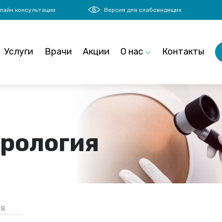
лайн консультации
Версия для слабовидящих
Услуги
Врачи
Акции
О нас
Контакты
рология
я